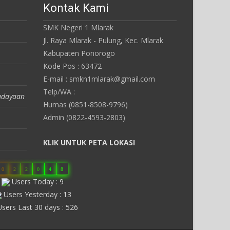
Kontak Kami
SMK Negeri 1 Mlarak
Jl. Raya Mlarak - Pulung, Kec. Mlarak
Kabupaten Ponorogo
Kode Pos : 63472
E-mail : smkn1mlarak@gmail.com
Telp/WA :
udayaan
Humas (0851-8508-9796)
Admin (0822-4593-2803)
KLIK UNTUK PETA LOKASI
0
2
2
0
4
8
Users Today : 9
Users Yesterday : 13
sers Last 30 days : 526