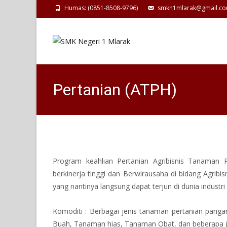
Humas: (0851-8508-9796)
smkn1mlarak@gmail.c
Pertanian (ATPH)
Program keahlian Pertanian Agribisnis Tanaman P
berkinerja tinggi dan Berwirausaha di bidang Agrib
yang nantinya langsung dapat terjun di dunia industri
Komoditi : Berbagai jenis tanaman pertanian pang
Buah, Tanaman hias, Tanaman Obat, dan beberapa j