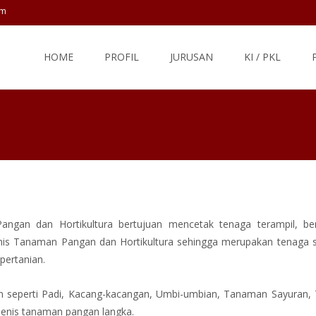
om
Skip
to
HOME
PROFIL
JURUSAN
KI / PKL
content
angan dan Hortikultura bertujuan mencetak tenaga terampil, ber
isnis Tanaman Pangan dan Hortikultura sehingga merupakan tenaga s
 pertanian.
an seperti Padi, Kacang-kacangan, Umbi-umbian, Tanaman Sayuran
enis tanaman pangan langka.