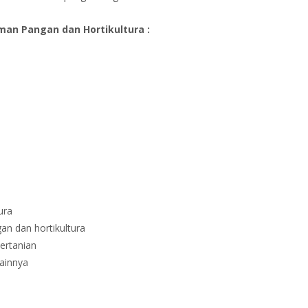
man Pangan dan Hortikultura :
ura
n dan hortikultura
ertanian
lainnya