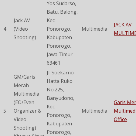
Yos Sudarso,
Batu, Balong,
Jack AV
Kec.
JACK AV
4
(Video
Ponorogo,
Multimedia
MULTIME
Shooting)
Kabupaten
Ponorogo,
Jawa Timur
63461
Jl. Soekarno
GM/Garis
Hatta Ruko
Merah
No.225,
Multimedia
Banyudono,
(EO/Even
Garis Me
Kec.
5
Organizer &
Multimedia
Multimed
Ponorogo,
Video
Office
Kabupaten
Shooting)
Ponorogo,