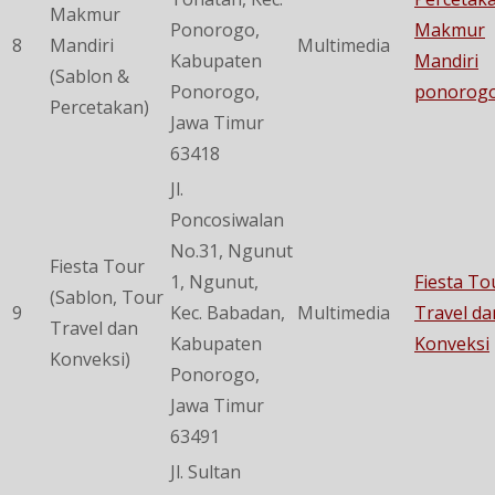
Makmur
Ponorogo,
Makmur
8
Mandiri
Multimedia
Kabupaten
Mandiri
(Sablon &
Ponorogo,
ponorog
Percetakan)
Jawa Timur
63418
Jl.
Poncosiwalan
No.31, Ngunut
Fiesta Tour
1, Ngunut,
Fiesta To
(Sablon, Tour
9
Kec. Babadan,
Multimedia
Travel da
Travel dan
Kabupaten
Konveksi
Konveksi)
Ponorogo,
Jawa Timur
63491
Jl. Sultan