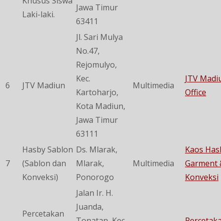
Khusus Siswa
Jawa Timur
Laki-laki.
63411
Jl. Sari Mulya
No.47,
Rejomulyo,
Kec.
JTV Madi
6
JTV Madiun
Multimedia
Kartoharjo,
Office
Kota Madiun,
Jawa Timur
63111
Hasby Sablon
Ds. Mlarak,
Kaos Has
7
(Sablon dan
Mlarak,
Multimedia
Garment 
Konveksi)
Ponorogo
Konveksi
Jalan Ir. H.
Juanda,
Percetakan
Tonatan, Kec.
Percetak