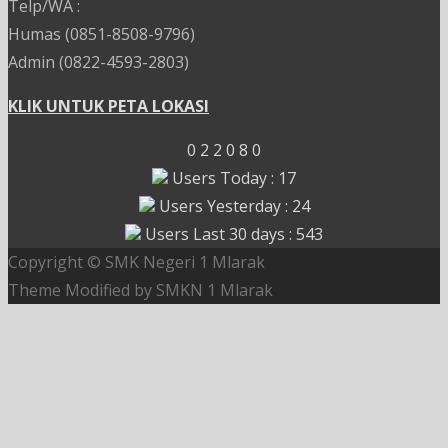
Telp/WA :
Humas (0851-8508-9796)
Admin (0822-4593-2803)
KLIK UNTUK PETA LOKASI
0
2
2
0
8
0
Users Today : 17
Users Yesterday : 24
Users Last 30 days : 543
Copyright © SMK Negeri 1 Mlarak
Theme Modified
by SMKN 1 Mlarak