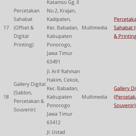
Katamso Gg. ll
Percetakan
No.2, Krajan,
Sahabat
Kadipaten,
Percetak
17
(Offset &
Kec. Babadan,
Multimedia
Sahabat (
Digital
Kabupaten
& Printin
Printing)
Ponorogo,
Jawa Timur
63491
Jl. Arif Rahman
Hakim, Cekok,
Gallery Digital
Kec. Babadan,
Gallery Di
(Sablon,
18
Kabupaten
Multimedia
(Percetak
Percetakan &
Ponorogo
Souvenir)
Souvenir)
Jawa Timur
63412
Jl. Ustad