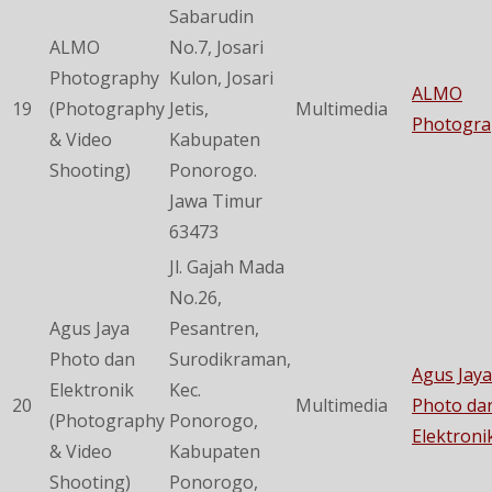
Sabarudin
ALMO
No.7, Josari
Photography
Kulon, Josari
ALMO
19
(Photography
Jetis,
Multimedia
Photogra
& Video
Kabupaten
Shooting)
Ponorogo.
Jawa Timur
63473
Jl. Gajah Mada
No.26,
Agus Jaya
Pesantren,
Photo dan
Surodikraman,
Agus Jaya
Elektronik
Kec.
20
Multimedia
Photo da
(Photography
Ponorogo,
Elektroni
& Video
Kabupaten
Shooting)
Ponorogo,