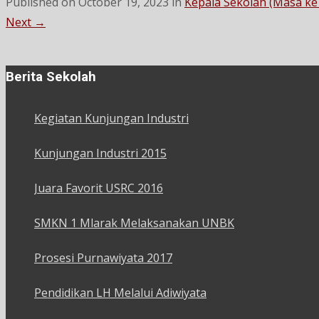
Published on
October 19, 2023
in
Kepala Sekolah (Masa ke
Next
→
Berita Sekolah
Kegiatan Kunjungan Industri
Kunjungan Industri 2015
Juara Favorit USRC 2016
SMKN 1 Mlarak Melaksanakan UNBK
Prosesi Purnawiyata 2017
Pendidikan LH Melalui Adiwiyata