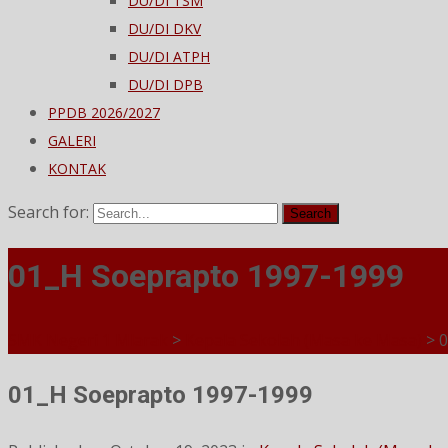
DU/DI TSM
DU/DI DKV
DU/DI ATPH
DU/DI DPB
PPDB 2026/2027
GALERI
KONTAK
Search for:
01_H Soeprapto 1997-1999
SMK Negeri 1 Mlarak
>
Kepala Sekolah (Masa ke Masa)
>
0
01_H Soeprapto 1997-1999