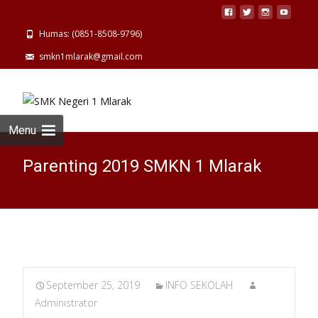
https://pgrilampung.org/
https://pgrimadiun.org/
https://pgrijambi.org/
https://pgrijabar.org/
pgrimaluku.org
pgribangka.org
https://pgribali.org/
kampungbet
kampungbet
kampungbet
kampungbet
pgrikalbar.org
pgrijogja.org
kampungbet
kampungbet
kampungbet
kampungbet
kampungbet
kampungbet
pgrisumsel.org
kotabet
situs gacor
monperatoto
Humas: (0851-8508-9796)
slot resmi
rtp slot
smkn1mlarak@gmail.com
toto togel
monperatoto
link slot
monperatoto
toto togel
situs gacor
situs toto
slot mahjong
Menu
toto togel
toto
toto slot
Parenting 2019 SMKN 1 Mlarak
situs togel
slot resmi
situs slot
monperatoto
energysenpower.com
idibabel.org
idimalut.org
September 25, 2019
INFO SEKOLAH
idimusi.org
Administrator
idilombok.org