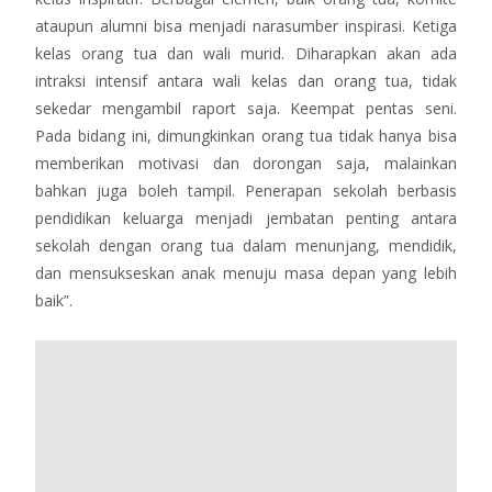
ataupun alumni bisa menjadi narasumber inspirasi. Ketiga
kelas orang tua dan wali murid. Diharapkan akan ada
intraksi intensif antara wali kelas dan orang tua, tidak
sekedar mengambil raport saja. Keempat pentas seni.
Pada bidang ini, dimungkinkan orang tua tidak hanya bisa
memberikan motivasi dan dorongan saja, malainkan
bahkan juga boleh tampil. Penerapan sekolah berbasis
pendidikan keluarga menjadi jembatan penting antara
sekolah dengan orang tua dalam menunjang, mendidik,
dan mensukseskan anak menuju masa depan yang lebih
baik”.