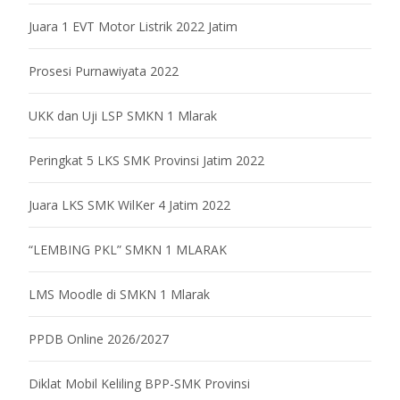
Juara 1 EVT Motor Listrik 2022 Jatim
Prosesi Purnawiyata 2022
UKK dan Uji LSP SMKN 1 Mlarak
Peringkat 5 LKS SMK Provinsi Jatim 2022
Juara LKS SMK WilKer 4 Jatim 2022
“LEMBING PKL” SMKN 1 MLARAK
LMS Moodle di SMKN 1 Mlarak
PPDB Online 2026/2027
Diklat Mobil Keliling BPP-SMK Provinsi