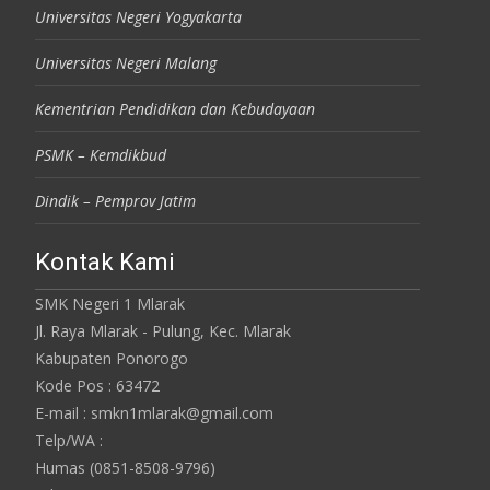
Universitas Negeri Yogyakarta
Universitas Negeri Malang
Kementrian Pendidikan dan Kebudayaan
PSMK – Kemdikbud
Dindik – Pemprov Jatim
Kontak Kami
SMK Negeri 1 Mlarak
Jl. Raya Mlarak - Pulung, Kec. Mlarak
Kabupaten Ponorogo
Kode Pos : 63472
E-mail : smkn1mlarak@gmail.com
Telp/WA :
Humas (0851-8508-9796)