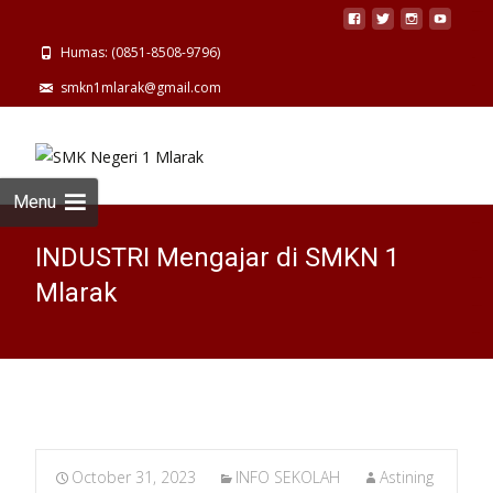
kampungbet
kampungbet
kampungbet
kampungbet
kampungbet
kampungbet
kampungbet
kampungbet
kampungbet
kampungbet
kampungbet
kampungbet
kampungbet
kampungbet
kampungbet
kampungbet
kampungbet
kampungbet
kampungbet
kotabet
kotabet
toto togel
Humas: (0851-8508-9796)
situs toto
smkn1mlarak@gmail.com
situs toto
situs gacor
toto togel
slot gacor hari ini
Menu
idibabel.org
idimalut.org
INDUSTRI Mengajar di SMKN 1
idimusi.org
Mlarak
idilombok.org
idisingkang.org
idiluwu.org
October 31, 2023
INFO SEKOLAH
Astining