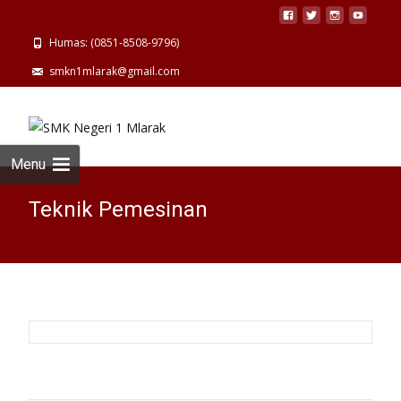
Humas: (0851-8508-9796)
smkn1mlarak@gmail.com
Menu
Teknik Pemesinan